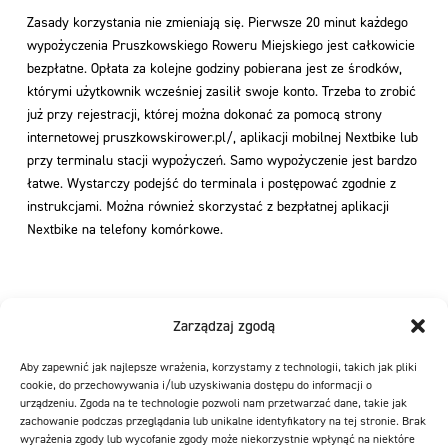
Zasady korzystania nie zmieniają się. Pierwsze 20 minut każdego
wypożyczenia Pruszkowskiego Roweru Miejskiego jest całkowicie
bezpłatne. Opłata za kolejne godziny pobierana jest ze środków,
którymi użytkownik wcześniej zasilił swoje konto. Trzeba to zrobić
już przy rejestracji, której można dokonać za pomocą strony
internetowej pruszkowskirower.pl/, aplikacji mobilnej Nextbike lub
przy terminalu stacji wypożyczeń. Samo wypożyczenie jest bardzo
łatwe. Wystarczy podejść do terminala i postępować zgodnie z
instrukcjami. Można również skorzystać z bezpłatnej aplikacji
Nextbike na telefony komórkowe.
W związku z sytuacją epidemiologiczna zachęcamy do
Zarządzaj zgodą
przemieszczania się rowerami miejskimi przy zachowaniu
ostrożności i właściwej higieny. Aby zminimalizować ryzyko
Aby zapewnić jak najlepsze wrażenia, korzystamy z technologii, takich jak pliki
zakażenia operator systemu – Nextbike Polska – będzie prowadził
cookie, do przechowywania i/lub uzyskiwania dostępu do informacji o
urządzeniu. Zgoda na te technologie pozwoli nam przetwarzać dane, takie jak
dezynfekcję newralgicznych elementów rowerów jak kierownice,
zachowanie podczas przeglądania lub unikalne identyfikatory na tej stronie. Brak
siodełka, linki, manetki oraz terminale. Jednoślady będą
wyrażenia zgody lub wycofanie zgody może niekorzystnie wpłynąć na niektóre