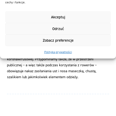
dezynfekowane przynajmniej dwa razy dziennie w ramach
cechy i funkcje.
codziennej pracy osób serwisujących oraz relokujących rowery
miejskie we wszystkich działających systemach, których
Akceptuj
operatorem jest Nextbike Polska. Zachęcamy także użytkowników
do stosowania zwiększonych środków bezpieczeństwa i
Odrzuć
samodzielnego dezynfekowania powierzchni narażonych na
kontakt. Zalecamy noszenie rękawiczek.
Zobacz preferencje
Apelujemy o zachowanie ostrożności i rozwagę oraz, aby wszyscy
Polityka prywatności
użytkownicy stosowali się do oficjalnych wytycznych higieny
koronawirusowej. Przypominamy także, że w przestrzeni
publicznej – a więc także podczas korzystania z rowerów –
obowiązuje nakaz zasłaniania ust i nosa maseczką, chustą,
szalikiem lub jakimkolwiek elementem odzieży.